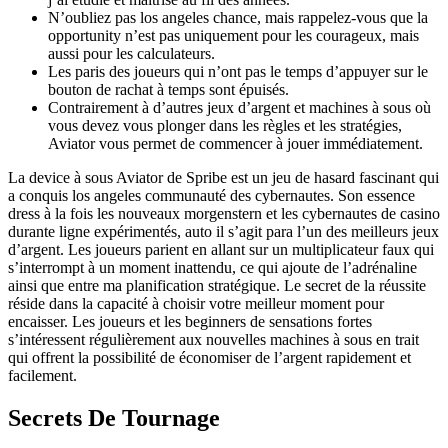
N’oubliez pas los angeles chance, mais rappelez-vous que la
opportunity n’est pas uniquement pour les courageux, mais
aussi pour les calculateurs.
Les paris des joueurs qui n’ont pas le temps d’appuyer sur le
bouton de rachat à temps sont épuisés.
Contrairement à d’autres jeux d’argent et machines à sous où
vous devez vous plonger dans les règles et les stratégies,
Aviator vous permet de commencer à jouer immédiatement.
La device à sous Aviator de Spribe est un jeu de hasard fascinant qui
a conquis los angeles communauté des cybernautes. Son essence
dress à la fois les nouveaux morgenstern et les cybernautes de casino
durante ligne expérimentés, auto il s’agit para l’un des meilleurs jeux
d’argent. Les joueurs parient en allant sur un multiplicateur faux qui
s’interrompt à un moment inattendu, ce qui ajoute de l’adrénaline
ainsi que entre ma planification stratégique. Le secret de la réussite
réside dans la capacité à choisir votre meilleur moment pour
encaisser. Les joueurs et les beginners de sensations fortes
s’intéressent régulièrement aux nouvelles machines à sous en trait
qui offrent la possibilité de économiser de l’argent rapidement et
facilement.
Secrets De Tournage