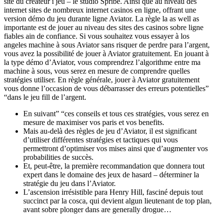
site du créateur i jeu – le studio Spribe. Ainsi que au niveau des
internet sites de nombreux internet casinos en ligne, offrant une
version démo du jeu durante ligne Aviator. La règle la as well as
importante est de jouer au niveau des sites des casinos sobre ligne
fiables ain de confiance. Si vous souhaitez vous essayer à los
angeles machine à sous Aviator sans risquer de perdre para l’argent,
vous avez la possibilité de jouer à Aviator gratuitement. En jouant à
la type démo d’Aviator, vous comprendrez l’algorithme entre ma
machine à sous, vous serez en mesure de comprendre quelles
stratégies utiliser. En règle générale, jouer à Aviator gratuitement
vous donne l’occasion de vous débarrasser des erreurs potentielles”
“dans le jeu fill de l’argent.
En suivant” “ces conseils et tous ces stratégies, vous serez en
mesure de maximiser vos paris et vos benefits.
Mais au-delà des règles de jeu d’Aviator, il est significant
d’utiliser différentes stratégies et tactiques qui vous
permettront d’optimiser vos mises ainsi que d’augmenter vos
probabilities de succès.
Et, peut-être, la première recommandation que donnera tout
expert dans le domaine des jeux de hasard – déterminer la
stratégie du jeu dans l’Aviator.
L’ascension irrésistible para Henry Hill, fasciné depuis tout
succinct par la cosca, qui devient algun lieutenant de top plan,
avant sobre plonger dans are generally drogue…