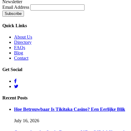
Newsletter
Email Address
Quick
Links
About Us
Directory
FAQs
Blog
Contact
Get
Social
Recent
Posts
Hoe Betrouwbaar Is Tikitaka Casino? Een Eerlijke Blik
July 16, 2026