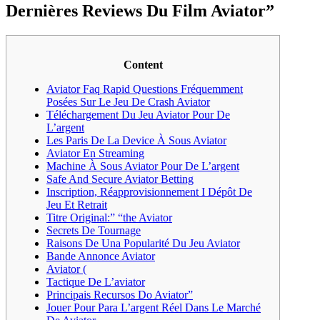
Dernières Reviews Du Film Aviator”
Content
Aviator Faq Rapid Questions Fréquemment
Posées Sur Le Jeu De Crash Aviator
Téléchargement Du Jeu Aviator Pour De
L’argent
Les Paris De La Device À Sous Aviator
Aviator En Streaming
Machine À Sous Aviator Pour De L’argent
Safe And Secure Aviator Betting
Inscription, Réapprovisionnement I Dépôt De
Jeu Et Retrait
Titre Original:” “the Aviator
Secrets De Tournage
Raisons De Una Popularité Du Jeu Aviator
Bande Annonce Aviator
Aviator (
Tactique De L’aviator
Principais Recursos Do Aviator”
Jouer Pour Para L’argent Réel Dans Le Marché