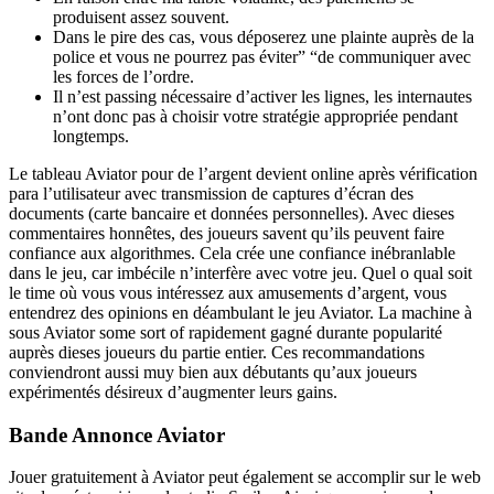
produisent assez souvent.
Dans le pire des cas, vous déposerez une plainte auprès de la
police et vous ne pourrez pas éviter” “de communiquer avec
les forces de l’ordre.
Il n’est passing nécessaire d’activer les lignes, les internautes
n’ont donc pas à choisir votre stratégie appropriée pendant
longtemps.
Le tableau Aviator pour de l’argent devient online après vérification
para l’utilisateur avec transmission de captures d’écran des
documents (carte bancaire et données personnelles). Avec dieses
commentaires honnêtes, des joueurs savent qu’ils peuvent faire
confiance aux algorithmes. Cela crée une confiance inébranlable
dans le jeu, car imbécile n’interfère avec votre jeu. Quel o qual soit
le time où vous vous intéressez aux amusements d’argent, vous
entendrez des opinions en déambulant le jeu Aviator. La machine à
sous Aviator some sort of rapidement gagné durante popularité
auprès dieses joueurs du partie entier. Ces recommandations
conviendront aussi muy bien aux débutants qu’aux joueurs
expérimentés désireux d’augmenter leurs gains.
Bande Annonce Aviator
Jouer gratuitement à Aviator peut également se accomplir sur le web