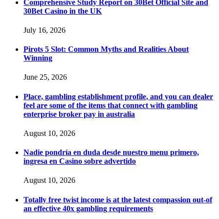
Comprehensive Study Report on 30Bet Official Site and
30Bet Casino in the UK
July 16, 2026
Pirots 5 Slot: Common Myths and Realities About
Winning
June 25, 2026
Place, gambling establishment profile, and you can dealer
feel are some of the items that connect with gambling
enterprise broker pay in australia
August 10, 2026
Nadie pondrí­a en duda desde nuestro menu primero,
ingresa en Casino sobre advertido
August 10, 2026
Totally free twist income is at the latest compassion out-of
an effective 40x gambling requirements