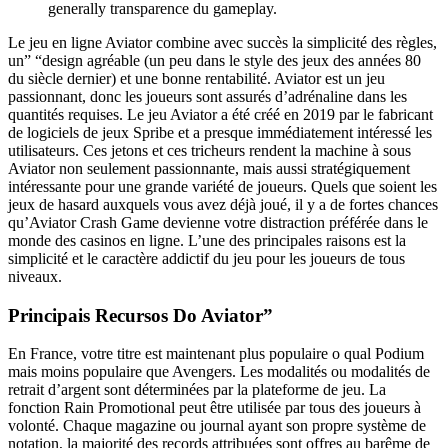
generally transparence du gameplay.
Le jeu en ligne Aviator combine avec succès la simplicité des règles,
un” “design agréable (un peu dans le style des jeux des années 80
du siècle dernier) et une bonne rentabilité. Aviator est un jeu
passionnant, donc les joueurs sont assurés d’adrénaline dans les
quantités requises. Le jeu Aviator a été créé en 2019 par le fabricant
de logiciels de jeux Spribe et a presque immédiatement intéressé les
utilisateurs. Ces jetons et ces tricheurs rendent la machine à sous
Aviator non seulement passionnante, mais aussi stratégiquement
intéressante pour une grande variété de joueurs. Quels que soient les
jeux de hasard auxquels vous avez déjà joué, il y a de fortes chances
qu’Aviator Crash Game devienne votre distraction préférée dans le
monde des casinos en ligne. L’une des principales raisons est la
simplicité et le caractère addictif du jeu pour les joueurs de tous
niveaux.
Principais Recursos Do Aviator”
En France, votre titre est maintenant plus populaire o qual Podium
mais moins populaire que Avengers. Les modalités ou modalités de
retrait d’argent sont déterminées par la plateforme de jeu. La
fonction Rain Promotional peut être utilisée par tous des joueurs à
volonté. Chaque magazine ou journal ayant son propre système de
notation, la majorité des records attribuées sont offres au barême de