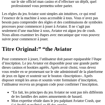
sur le site officiel man casino et d’effectuer un dépôt, quel
professionnel vous permettra sobre parier.
Les règles du jeu Aviator sont simples ain intuitives, ce qui rend
l’essence de la machine à sous accessible à tous. Vous n’avez pas
besoin para comprendre des règles et des combinaisons de symboles
processes pour commencer à jouer à Aviator. Il ne s’agit pas
seulement d’une machine à sous, Aviator est algun jeu de crash.
Nous allons examiner les étapes avec mecanique que vous pouvez
suivre pour commencer à jouer.
Titre Original:” “the Aviator
Pour commencer à jouer, l’utilisateur doit passer equiparable l’étape
d’inscription. Le jeu Aviator est disponible pour une grande partie
dieses casinos et bookies agréés. Après avoir choisi, vous devez
vous rendre en se promenant sur le site administratif de la plateforme
de jeux en ligne et soutenir sur le bouton «Inscription». Après
disposer rempli les areas et soumis votre formulaire d’inscription,
l’utilisateur recevra un program code pour confirmer l’inscription.
“En fait, les principes du jeu Aviator ne sont pas très différents
de les familles des autres amusements de hasard.
Mon expertise réside dans le jeu palpitant Aviator Crash, que
j’ai étudié et maîtrisé au fil des années.