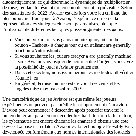
automatiquement, ce qui détermine la dynamique du multiplicateur
de mise, rendant le résultat du jeu complètement imprévisible. Selon
des statistiques de 2022, Aviator est dès lors votre jeu en ligne the
plus populaire. Pour jouer à Aviator, l’expérience du jeu et la
représentation des stratégies eine sont pas requises, bien que
l’utilisation de différentes tactiques puisse augmenter des gains.
Vous pouvez retirer vos gains durante appuyant sur the
bouton «Cashout» à chaque tour ou en utilisant are generally
fonction «Autocashout».
Si vous souhaitez les joueurs essayer à are generally machine
à sous Aviator sans risquer de perdre sobre l’argent, vous avez
la possibilité de jouer à Aviator gratuitement.
Dans cette section, nous examinerons les méthodes fill vérifier
l’équité i jeu.
En général, la mise minimo est de your five cents et los
angeles mise maximale sobre 300 $.
Une caractéristique du jeu Aviator est que même les joueurs
expérimentés ne peuvent pas prédire le comportement d’un avion.
L’avion peut commencer à descendre après posséder traversé le
milieu du terrain para jeu ou décoller très haut. Jusqu’à la fin ni tour,
les cybernautes ont encore chacune les chances d’obtenir une cote
élevée. La base i simulateur Aviator est la technologie Provably Fair,
développée conformément aux normes internationales des logiciels