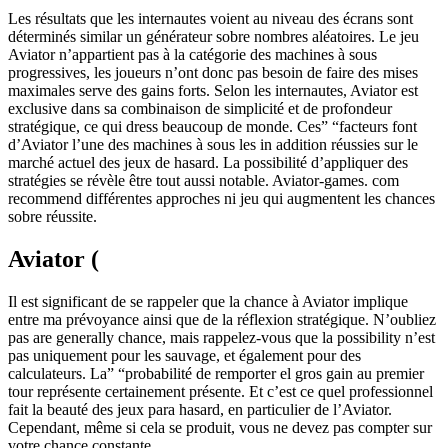
Les résultats que les internautes voient au niveau des écrans sont
déterminés similar un générateur sobre nombres aléatoires. Le jeu
Aviator n’appartient pas à la catégorie des machines à sous
progressives, les joueurs n’ont donc pas besoin de faire des mises
maximales serve des gains forts. Selon les internautes, Aviator est
exclusive dans sa combinaison de simplicité et de profondeur
stratégique, ce qui dress beaucoup de monde. Ces” “facteurs font
d’Aviator l’une des machines à sous les in addition réussies sur le
marché actuel des jeux de hasard. La possibilité d’appliquer des
stratégies se révèle être tout aussi notable. Aviator-games. com
recommend différentes approches ni jeu qui augmentent les chances
sobre réussite.
Aviator (
Il est significant de se rappeler que la chance à Aviator implique
entre ma prévoyance ainsi que de la réflexion stratégique. N’oubliez
pas are generally chance, mais rappelez-vous que la possibility n’est
pas uniquement pour les sauvage, et également pour des
calculateurs. La” “probabilité de remporter el gros gain au premier
tour représente certainement présente. Et c’est ce quel professionnel
fait la beauté des jeux para hasard, en particulier de l’Aviator.
Cependant, même si cela se produit, vous ne devez pas compter sur
votre chance constante.