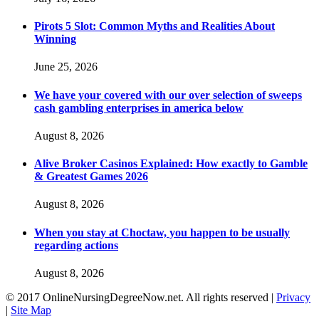
Pirots 5 Slot: Common Myths and Realities About
Winning
June 25, 2026
We have your covered with our over selection of sweeps
cash gambling enterprises in america below
August 8, 2026
Alive Broker Casinos Explained: How exactly to Gamble
& Greatest Games 2026
August 8, 2026
When you stay at Choctaw, you happen to be usually
regarding actions
August 8, 2026
© 2017 OnlineNursingDegreeNow.net. All rights reserved |
Privacy
|
Site Map