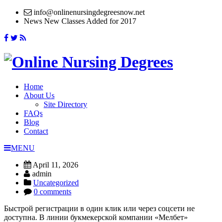
info@onlinenursingdegreesnow.net
News
New Classes Added for 2017
Home
About Us
Site Directory
FAQs
Blog
Contact
MENU
April 11, 2026
admin
Uncategorized
0 comments
Быстрой регистрации в один клик или через соцсети не
доступна. В линии букмекерской компании «Мелбет»