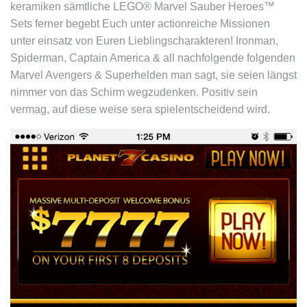
keramiken sämtliche LEGO® Marvel Sauber Heroes™
Sets ferner begebt Euch unter actionreiche Missionen
unter einsatz von Euren Lieblingscharakteren! Ironman,
Spiderman, Captain America & all nachfolgende folgenden
Marvel Avengers & Superhelden man sagt, sie seien längst
nimmer von das Schirm wegzudenken. Positiv sein
vermag, auf diese weise sera spielentscheidend wird.