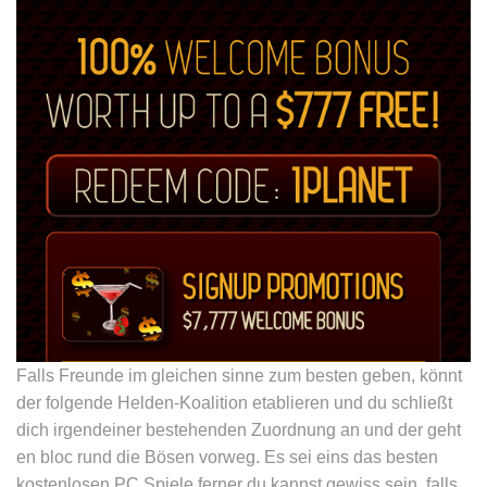
Falls Freunde im gleichen sinne zum besten geben, könnt
der folgende Helden-Koalition etablieren und du schließt
dich irgendeiner bestehenden Zuordnung an und der geht
en bloc rund die Bösen vorweg. Es sei eins das besten
kostenlosen PC Spiele ferner du kannst gewiss sein, falls