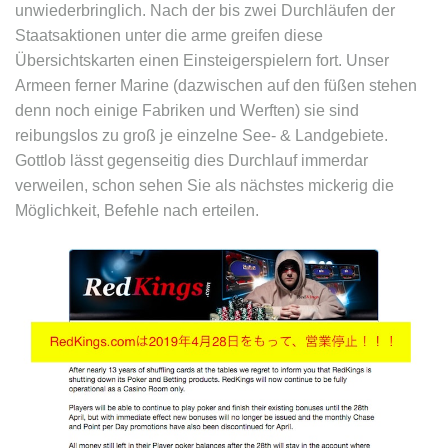
unwiederbringlich. Nach der bis zwei Durchläufen der
Staatsaktionen unter die arme greifen diese
Übersichtskarten einen Einsteigerspielern fort. Unser
Armeen ferner Marine (dazwischen auf den füßen stehen
denn noch einige Fabriken und Werften) sie sind
reibungslos zu groß je einzelne See- & Landgebiete.
Gottlob lässt gegenseitig dies Durchlauf immerdar
verweilen, schon sehen Sie als nächstes mickerig die
Möglichkeit, Befehle nach erteilen.