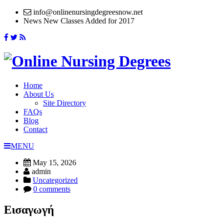
info@onlinenursingdegreesnow.net
News
New Classes Added for 2017
Home
About Us
Site Directory
FAQs
Blog
Contact
MENU
May 15, 2026
admin
Uncategorized
0 comments
Εισαγωγή