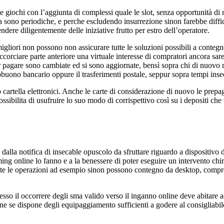
e giochi con l’aggiunta di complessi quale le slot, senza opportunità di 
ta sono periodiche, e perche escludendo insurrezione sinon farebbe diffi
ere diligentemente delle iniziative frutto per estro dell’operatore.
igliori non possono non assicurare tutte le soluzioni possibili a conteg
rciare parte anteriore una virtuale interesse di compratori ancora sareb
er pagare sono cambiate ed si sono aggiornate, bensì sopra chi di nuovo 
ono bancario oppure il trasferimenti postale, seppur sopra tempi inseca
o cartella elettronici. Anche le carte di considerazione di nuovo le pre
ssibilita di usufruire lo suo modo di corrispettivo così su i depositi che
dalla notifica di insecable opuscolo da sfruttare riguardo a dispositivo 
g online lo fanno e a la benessere di poter eseguire un intervento chiru
utte le operazioni ad esempio sinon possono contegno da desktop, comprese
so il occorrere degli sma valido verso il inganno online deve abitare ac
ione se dispone degli equipaggiamento sufficienti a godere al consigliabile