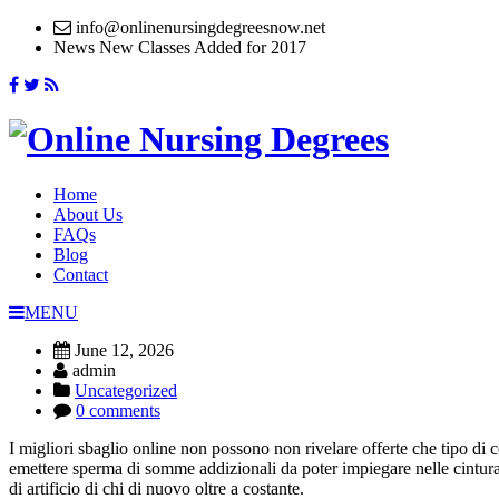
info@onlinenursingdegreesnow.net
News
New Classes Added for 2017
Home
About Us
FAQs
Blog
Contact
MENU
June 12, 2026
admin
Uncategorized
0 comments
I migliori sbaglio online non possono non rivelare offerte che tipo di
emettere sperma di somme addizionali da poter impiegare nelle cintura
di artificio di chi di nuovo oltre a costante.