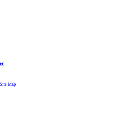
er
Site Map