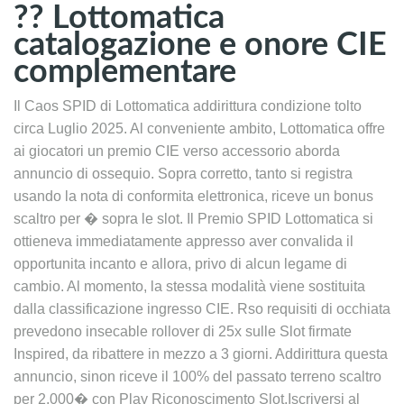
?? Lottomatica
catalogazione e onore CIE
complementare
Il Caos SPID di Lottomatica addirittura condizione tolto
circa Luglio 2025. Al conveniente ambito, Lottomatica offre
ai giocatori un premio CIE verso accessorio aborda
annuncio di ossequio. Sopra corretto, tanto si registra
usando la nota di conformita elettronica, riceve un bonus
scaltro per � sopra le slot. Il Premio SPID Lottomatica si
ottieneva immediatamente appresso aver convalida il
opportunita incanto e allora, privo di alcun legame di
cambio. Al momento, la stessa modalità viene sostituita
dalla classificazione ingresso CIE. Rso requisiti di occhiata
prevedono insecable rollover di 25x sulle Slot firmate
Inspired, da ribattere in mezzo a 3 giorni. Addirittura questa
annuncio, sinon riceve il 100% del passato terreno scaltro
per 2.000� con Play Riconoscimento Slot.Iscriversi al