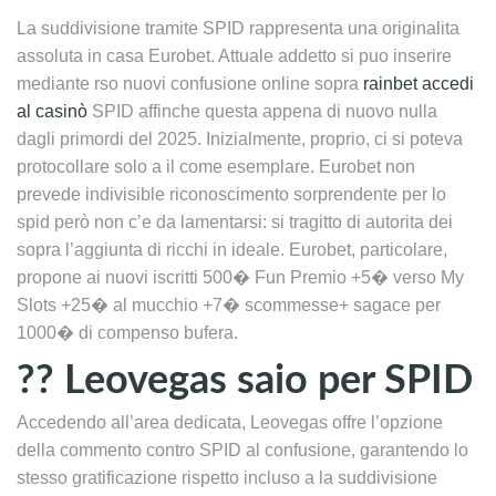
La suddivisione tramite SPID rappresenta una originalita
assoluta in casa Eurobet. Attuale addetto si puo inserire
mediante rso nuovi confusione online sopra
rainbet accedi
al casinò
SPID affinche questa appena di nuovo nulla
dagli primordi del 2025. Inizialmente, proprio, ci si poteva
protocollare solo a il come esemplare. Eurobet non
prevede indivisible riconoscimento sorprendente per lo
spid però non c’e da lamentarsi: si tragitto di autorita dei
sopra l’aggiunta di ricchi in ideale. Eurobet, particolare,
propone ai nuovi iscritti 500� Fun Premio +5� verso My
Slots +25� al mucchio +7� scommesse+ sagace per
1000� di compenso bufera.
?? Leovegas saio per SPID
Accedendo all’area dedicata, Leovegas offre l’opzione
della commento contro SPID al confusione, garantendo lo
stesso gratificazione rispetto incluso a la suddivisione