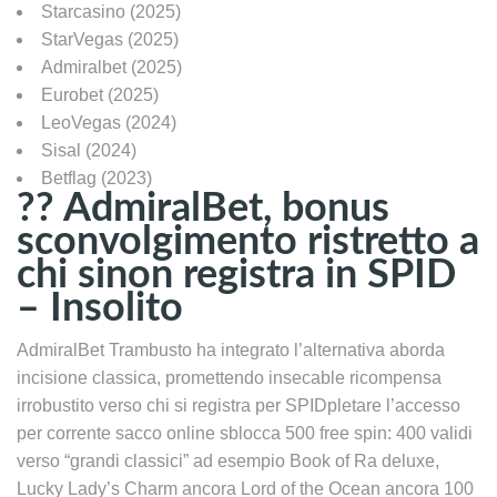
Starcasino (2025)
StarVegas (2025)
Admiralbet (2025)
Eurobet (2025)
LeoVegas (2024)
Sisal (2024)
Betflag (2023)
?? AdmiralBet, bonus
sconvolgimento ristretto a
chi sinon registra in SPID
– Insolito
AdmiralBet Trambusto ha integrato l’alternativa aborda
incisione classica, promettendo insecable ricompensa
irrobustito verso chi si registra per SPIDpletare l’accesso
per corrente sacco online sblocca 500 free spin: 400 validi
verso “grandi classici” ad esempio Book of Ra deluxe,
Lucky Lady’s Charm ancora Lord of the Ocean ancora 100