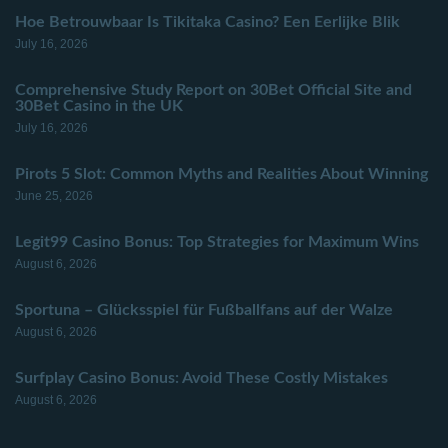
Hoe Betrouwbaar Is Tikitaka Casino? Een Eerlijke Blik
July 16, 2026
Comprehensive Study Report on 30Bet Official Site and
30Bet Casino in the UK
July 16, 2026
Pirots 5 Slot: Common Myths and Realities About Winning
June 25, 2026
Legit99 Casino Bonus: Top Strategies for Maximum Wins
August 6, 2026
Sportuna – Glücksspiel für Fußballfans auf der Walze
August 6, 2026
Surfplay Casino Bonus: Avoid These Costly Mistakes
August 6, 2026