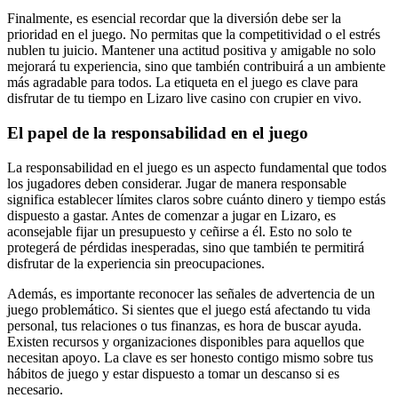
Finalmente, es esencial recordar que la diversión debe ser la
prioridad en el juego. No permitas que la competitividad o el estrés
nublen tu juicio. Mantener una actitud positiva y amigable no solo
mejorará tu experiencia, sino que también contribuirá a un ambiente
más agradable para todos. La etiqueta en el juego es clave para
disfrutar de tu tiempo en Lizaro live casino con crupier en vivo.
El papel de la responsabilidad en el juego
La responsabilidad en el juego es un aspecto fundamental que todos
los jugadores deben considerar. Jugar de manera responsable
significa establecer límites claros sobre cuánto dinero y tiempo estás
dispuesto a gastar. Antes de comenzar a jugar en Lizaro, es
aconsejable fijar un presupuesto y ceñirse a él. Esto no solo te
protegerá de pérdidas inesperadas, sino que también te permitirá
disfrutar de la experiencia sin preocupaciones.
Además, es importante reconocer las señales de advertencia de un
juego problemático. Si sientes que el juego está afectando tu vida
personal, tus relaciones o tus finanzas, es hora de buscar ayuda.
Existen recursos y organizaciones disponibles para aquellos que
necesitan apoyo. La clave es ser honesto contigo mismo sobre tus
hábitos de juego y estar dispuesto a tomar un descanso si es
necesario.