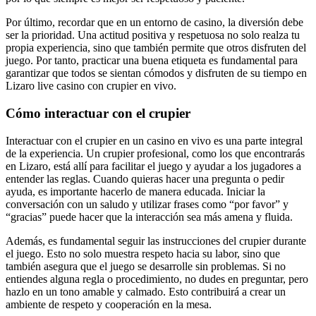
Por último, recordar que en un entorno de casino, la diversión debe
ser la prioridad. Una actitud positiva y respetuosa no solo realza tu
propia experiencia, sino que también permite que otros disfruten del
juego. Por tanto, practicar una buena etiqueta es fundamental para
garantizar que todos se sientan cómodos y disfruten de su tiempo en
Lizaro live casino con crupier en vivo.
Cómo interactuar con el crupier
Interactuar con el crupier en un casino en vivo es una parte integral
de la experiencia. Un crupier profesional, como los que encontrarás
en Lizaro, está allí para facilitar el juego y ayudar a los jugadores a
entender las reglas. Cuando quieras hacer una pregunta o pedir
ayuda, es importante hacerlo de manera educada. Iniciar la
conversación con un saludo y utilizar frases como “por favor” y
“gracias” puede hacer que la interacción sea más amena y fluida.
Además, es fundamental seguir las instrucciones del crupier durante
el juego. Esto no solo muestra respeto hacia su labor, sino que
también asegura que el juego se desarrolle sin problemas. Si no
entiendes alguna regla o procedimiento, no dudes en preguntar, pero
hazlo en un tono amable y calmado. Esto contribuirá a crear un
ambiente de respeto y cooperación en la mesa.