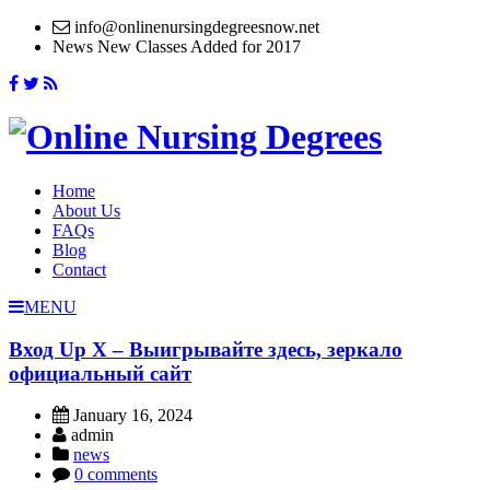
info@onlinenursingdegreesnow.net
News
New Classes Added for 2017
Home
About Us
FAQs
Blog
Contact
MENU
Вход Up X – Выигрывайте здесь, зеркало
официальный сайт
January 16, 2024
admin
news
0 comments