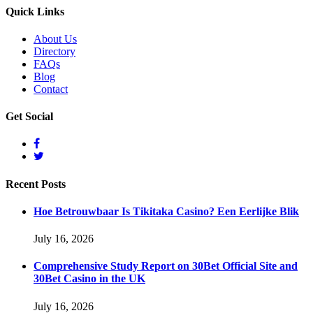
Quick
Links
About Us
Directory
FAQs
Blog
Contact
Get
Social
Recent
Posts
Hoe Betrouwbaar Is Tikitaka Casino? Een Eerlijke Blik
July 16, 2026
Comprehensive Study Report on 30Bet Official Site and
30Bet Casino in the UK
July 16, 2026