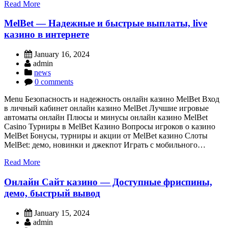
Read More
MelBet — Надежные и быстрые выплаты, live
казино в интернете
January 16, 2024
admin
news
0 comments
Menu Безопасность и надежность онлайн казино MelBet Вход
в личный кабинет онлайн казино MelBet Лучшие игровые
автоматы онлайн Плюсы и минусы онлайн казино MelBet
Casino Турниры в MelBet Казино Вопросы игроков о казино
MelBet Бонусы, турниры и акции от MelBet казино Слоты
MelBet: демо, новинки и джекпот Играть с мобильного…
Read More
Онлайн Сайт казино — Доступные фриспины,
демо, быстрый вывод
January 15, 2024
admin