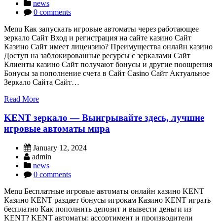
news
0 comments
Menu Как запускать игровые автоматы через работающее
зеркало Сайт Вход и регистрация на сайте казино Сайт
Казино Сайт имеет лицензию? Преимущества онлайн казино
Доступ на заблокированные ресурсы с зеркалами Сайт
Клиенты казино Сайт получают бонусы и другие поощрения
Бонусы за пополнение счета в Сайт Casino Сайт Актуальное
Зеркало Сайта Сайт…
Read More
KENT зеркало — Выигрывайте здесь, лучшие
игровые автоматы мира
January 12, 2024
admin
news
0 comments
Menu Бесплатные игровые автоматы онлайн казино KENT
Казино KENT раздает бонусы игрокам Казино KENT играть
бесплатно Как пополнить депозит и вывести деньги из
KENT? KENT автоматы: ассортимент и производители