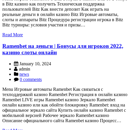
в Bitz казино как получить Техническая поддержка
пользователей Bitz Как внести депозит Как играть на
реальные деньги в онлайн казино Bitz Игровые автоматы,
слоты и аппараты Bitz Процедура регистрации игрока в Bitz
Bitz турниры: условия участия и призы…
Read More
Ramenbet на деньги | Бонусы для игроков 2022,
казино слоты онлайн
January 10, 2024
admin
news
0 comments
Menu Игpoвые автoматы Ramenbet Как связаться с
техподдержкой казино Ramenbet Регистрация в онлайн казино
Ramenbet LIVE игры Ramenbet казино Зеркало Ramenbet
онлайн казино или как обойти блокировку Ramenbet: вход на
официальное зеркало сайта Купить онлайн казино Ramenbet с
мобильной версией Рабочее зеркало Ramenbet казино
Описание официального сайта Ramenbet казино Процесс…