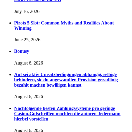
July 16, 2026
Pirots 5 Slot: Common Myths and Realities About
Winning
June 25, 2026
Bonusy
August 6, 2026
Auf sei aktiv Umsatzbedingungen abhangig, selbige
behindern, sic du angewandten Provision geradlinig
bezahlt machen bewilligen kannst
August 6, 2026
Nachfolgende besten Zahlungssysteme pro geringe
Casino-Gutschriften mochten die autoren Jedermann
hierbei vorstellen
August 6, 2026