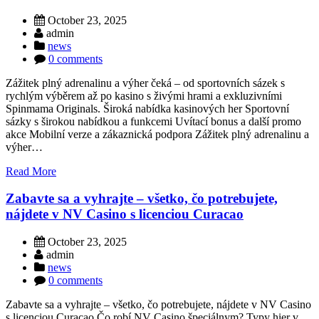
October 23, 2025
admin
news
0 comments
Zážitek plný adrenalinu a výher čeká – od sportovních sázek s
rychlým výběrem až po kasino s živými hrami a exkluzivními
Spinmama Originals. Široká nabídka kasinových her Sportovní
sázky s širokou nabídkou a funkcemi Uvítací bonus a další promo
akce Mobilní verze a zákaznická podpora Zážitek plný adrenalinu a
výher…
Read More
Zabavte sa a vyhrajte – všetko, čo potrebujete,
nájdete v NV Casino s licenciou Curacao
October 23, 2025
admin
news
0 comments
Zabavte sa a vyhrajte – všetko, čo potrebujete, nájdete v NV Casino
s licenciou Curacao Čo robí NV Casino špeciálnym? Typy hier v