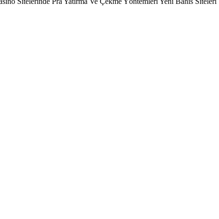
sino Sitelerinde Pra Yatırma Ve Çekme Yöntemleri Yeni Bahis Sitele