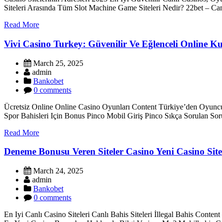
Siteleri Arasında Tüm Slot Machine Game Siteleri Nedir? 22bet – Can
Read More
Vivi Casino Turkey: Güvenilir Ve Eğlenceli Online 
March 25, 2025
admin
Bankobet
0 comments
Ücretsiz Online Online Casino Oyunları Content Türkiye’den Oyuncu
Spor Bahisleri Için Bonus Pinco Mobil Giriş Pinco Sıkça Sorulan So
Read More
Deneme Bonusu Veren Siteler Casino Yeni Casino Site
March 24, 2025
admin
Bankobet
0 comments
En Iyi Canlı Casino Siteleri Canlı Bahis Siteleri İllegal Bahis Con