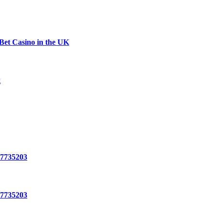
Bet Casino in the UK
g
67735203
67735203