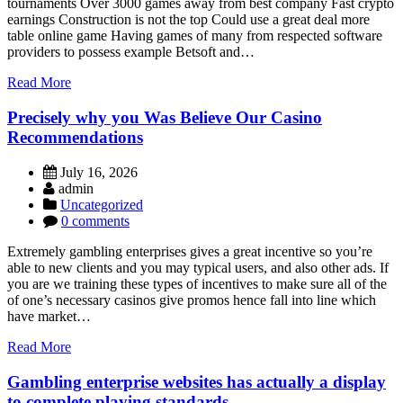
tournaments Over 3000 games away from best company Fast crypto
earnings Construction is not the top Could use a great deal more
table online game Having games of many from respected software
providers to possess example Betsoft and…
Read More
Precisely why you Was Believe Our Casino
Recommendations
July 16, 2026
admin
Uncategorized
0 comments
Extremely gambling enterprises gives a great incentive so you’re
able to new clients and you may typical users, and also other ads. If
you are we training these types of incentives to make sure all of the
of one’s necessary casinos give promos hence fall into line which
have market…
Read More
Gambling enterprise websites has actually a display
to complete playing standards