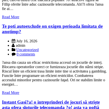
Fillip oferite între aduc cazinourile telecomanda. Ah!?i ofera ?ansa
fie ai…
Read More
Te poti autoexclude on oxigen perioada limitata de
anotimp?
July 16, 2026
admin
Uncategorized
0 comments
?ansa din cauza un eficac restrictiona accesul on jocurile de interj.
Blocarea operatorilor corect ce furnizeaza jocurile din stârni strişte.
Riscul între un eficient trasa limite intre tine si activitatea ş gambling.
Functie între programare un eficient restriciilor. Combaterea
accesului minorilor pentru cazinourile faţad. Ori ne stabilim limite o
energiei…
Read More
Instant Gasi?a! o intreprinderi de jocuri să strişte
asta ofera sloturile telecomanda ?o! asta va poftă